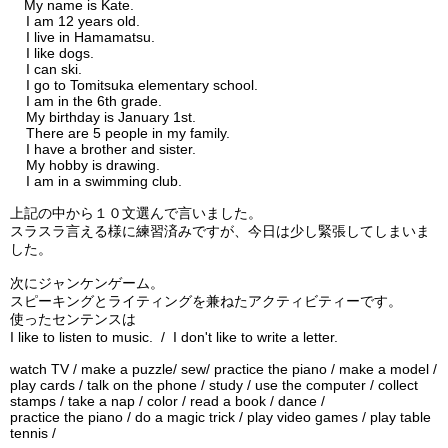
My name is Kate.
I am 12 years old.
I live in Hamamatsu.
I like dogs.
I can ski.
I go to Tomitsuka elementary school.
I am in the 6th grade.
My birthday is January 1st.
There are 5 people in my family.
I have a brother and sister.
My hobby is drawing.
I am in a swimming club.
上記の中から１０文選んで言いました。
スラスラ言える様に練習済みですが、今日は少し緊張してしまいま
した。
次にジャンケンゲーム。
スピーキングとライティングを兼ねたアクティビティーです。
使ったセンテンスは
I like to listen to music. / I don't like to write a letter.
watch TV / make a puzzle/ sew/ practice the piano / make a model /
play cards / talk on the phone / study / use the computer / collect
stamps / take a nap / color / read a book / dance /
practice the piano / do a magic trick / play video games / play table
tennis /