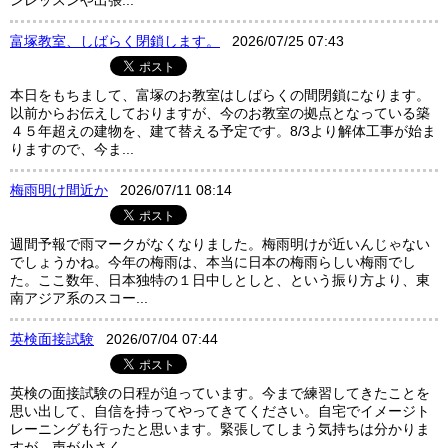
ンレッスンや出張...
富塚教室、しばらく閉鎖します。
2026/07/25 07:43
本日をもちまして、富塚のお教室はしばらくの間閉鎖になります。
以前からお伝えしておりますが、今のお教室の拠点となっている築
４５年超えの建物を、建て替える予定です。8/3より解体工事が始ま
りますので、今ま...
梅雨明け間近か
2026/07/11 08:14
週間予報で雨マークがなくなりました。梅雨明けが近いんじゃない
でしょうかね。今年の梅雨は、本当に日本の梅雨らしい梅雨でし
た。ここ数年、日本独特の１日中しとしと、という振り方より、東
南アジア系のスコー...
英検面接試験
2026/07/04 07:44
英検の面接試験の日程が迫っています。今まで練習してきたことを
思い出して、自信を持ってやってきてください。自宅でイメージト
レーニングも行ったと思います。緊張してしまう気持ちは分かりま
すが、声が小さく...