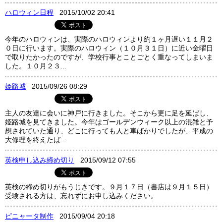
ハロウィン日程
2015/10/02 20:41
今年のハロウィンは、実際のハロウィンより約１ヶ月遅い１１月２
０日に行います。実際のハロウィン（１０月３１日）に近い金曜日
で取りたかったのですが、学校行事とことごとく重なってしまいま
した。１０月２３...
姫路城
2015/09/26 08:29
主人の友達に会いに神戸に行きました。そこから更に足を延ばし、
姫路城を見てきました。今年はゴールデンウィーク以上の混雑と予
想されていた通り、どこに行っても人と車ばかりでしたが、平成の
大修理を終えたば...
英検申し込み締め切り
2015/09/12 07:55
英検の締め切りがもうじきです。９月１７日（書店は９月１５日）
受験される方は、忘れずにお申し込みください。
ピニャータ制作
2015/09/04 20:18