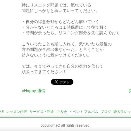
特にリスニング問題では、流れている
問題にしっかりと着いていってください。
・自分の得意分野からどんどん解いていく
・分からないところは１時保留にして後で解く
・時間が余ったら、リスニング部分を先に読んでおく
こういったことも頭に入れて、気づいたら最後の
方の問題が全然出来なかった、と言うことが
起きないように気をつけてください。
では、今までやってきた自分の努力を信じて
頑張ってきてください！
«Happy 通信
ME
レッスン内容
サービス・料金
ご入会
イベント アルバム
ブログ
静大生レッ
copyright (c) all rights reserved.