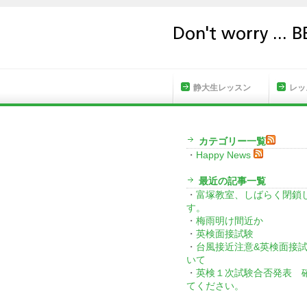
HOME
静大生レッスン
レッ
カテゴリー一覧
・
Happy News
最近の記事一覧
・
富塚教室、しばらく閉鎖
す。
・
梅雨明け間近か
・
英検面接試験
・
台風接近注意&英検面接
いて
・
英検１次試験合否発表 
てください。