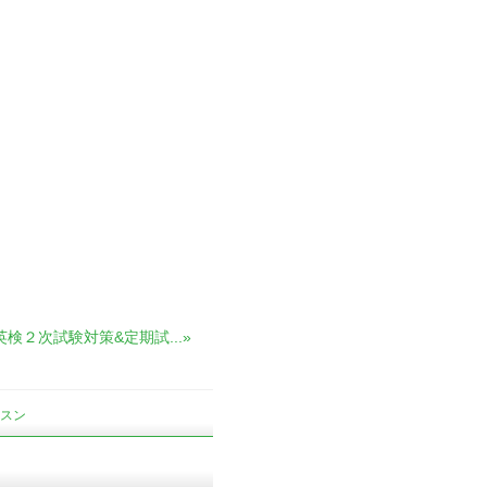
英検２次試験対策&定期試...»
スン