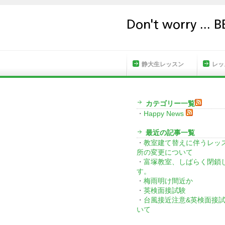
HOME
静大生レッスン
レッ
カテゴリー一覧
・
Happy News
最近の記事一覧
・
教室建て替えに伴うレッ
所の変更について
・
富塚教室、しばらく閉鎖
す。
・
梅雨明け間近か
・
英検面接試験
・
台風接近注意&英検面接
いて