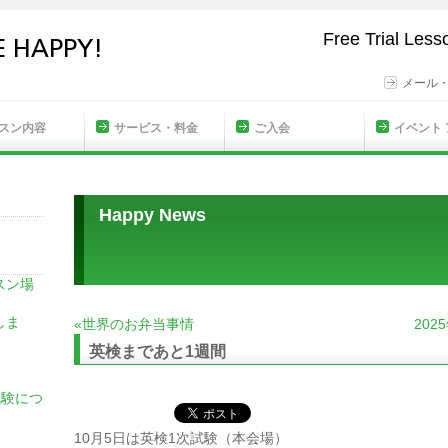
Free Trial Les
メール
スン内容
サービス・料金
ご入会
イベント
Happy News
スン場
しま
«世界のお弁当事情
20
英検まであと1週間
試験につ
10月5日は英検1次試験（本会場）