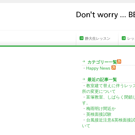
HOME
静大生レッスン
レッ
カテゴリー一覧
・
Happy News
最近の記事一覧
・
教室建て替えに伴うレッ
所の変更について
・
富塚教室、しばらく閉鎖
す。
・
梅雨明け間近か
・
英検面接試験
・
台風接近注意&英検面接
いて