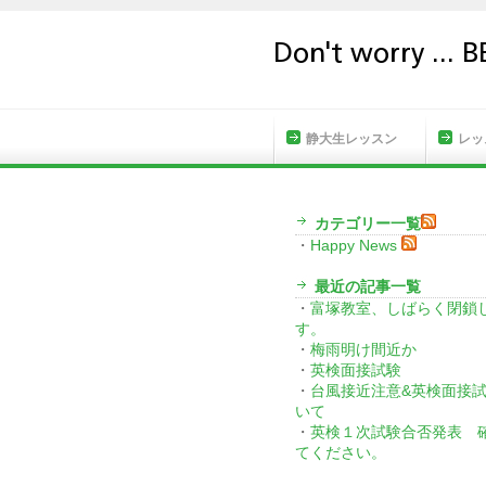
HOME
静大生レッスン
レッ
カテゴリー一覧
・
Happy News
最近の記事一覧
・
富塚教室、しばらく閉鎖
す。
・
梅雨明け間近か
・
英検面接試験
・
台風接近注意&英検面接
いて
・
英検１次試験合否発表 
てください。