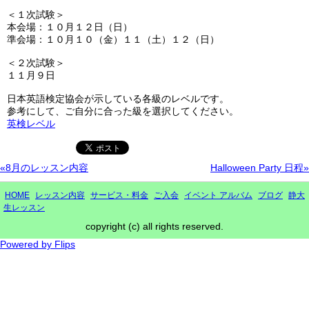
＜１次試験＞
本会場：１０月１２日（日）
準会場：１０月１０（金）１１（土）１２（日）
＜２次試験＞
１１月９日
日本英語検定協会が示している各級のレベルです。
参考にして、ご自分に合った級を選択してください。
英検レベル
«8月のレッスン内容
Halloween Party 日程»
HOME
レッスン内容
サービス・料金
ご入会
イベント アルバム
ブログ
静大
生レッスン
copyright (c) all rights reserved.
Powered by Flips